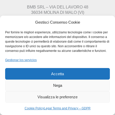
BMB SRL – VIA DEL LAVORO 48
36034 MOLINA DI MALO (VI)
TEL
+39 0445.510207
Gestisci Consenso Cookie
FAX
+39 0445.639274
INFO@BMBPACK.COM
Per fornire le migliori esperienze, utilizziamo tecnologie come i cookie per
COD.FISC. E P.I.V.A –
IT03217300247
memorizzare e/o accedere alle informazioni del dispositivo. Il consenso a
queste tecnologie ci permetterà di elaborare dati come il comportamento di
navigazione o ID unici su questo sito. Non acconsentire o ritirare il
consenso può influire negativamente su alcune caratteristiche e funzioni.
Copyright © 2026 BMB Packaging
Gestionar los servicios
Accetta
Nega
Visualizza le preferenze
Cookie Policy
Legal Terms and Privacy – GDPR