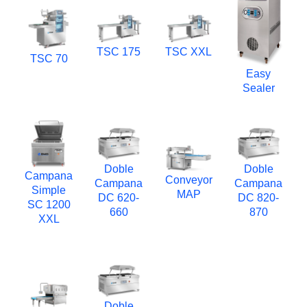
TSC 175
TSC XXL
TSC 70
Easy
Sealer
Doble
Doble
Campana
Conveyor
Campana
Campana
Simple
MAP
DC 620-
DC 820-
SC 1200
660
870
XXL
Doble