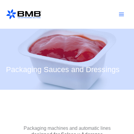
Ir
al
contenido
Packaging Sauces and Dressings
Packaging machines and automatic lines