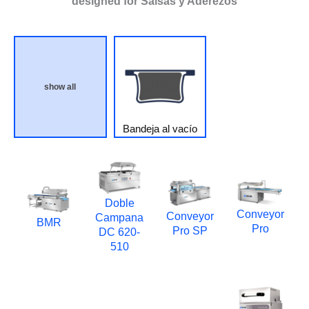
designed for Salsas y Aderezos
show all
Bandeja al vacío
Doble
Conveyor
Conveyor
Campana
BMR
Pro
Pro SP
DC 620-
510