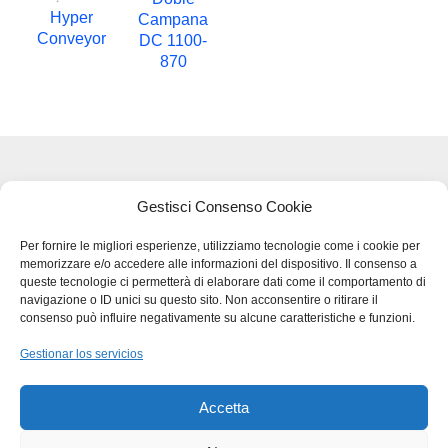
Hyper
Campana
Conveyor
DC 1100-
870
Gestisci Consenso Cookie
Legal Terms and Privacy - GDPR
Per fornire le migliori esperienze, utilizziamo tecnologie come i cookie per
memorizzare e/o accedere alle informazioni del dispositivo. Il consenso a
BMB SRL – VIA DEL LAVORO 48
queste tecnologie ci permetterà di elaborare dati come il comportamento di
36034 MOLINA DI MALO (VI)
navigazione o ID unici su questo sito. Non acconsentire o ritirare il
TEL
+39 0445.510207
consenso può influire negativamente su alcune caratteristiche e funzioni.
FAX
+39 0445.639274
Gestionar los servicios
INFO@BMBPACK.COM
COD.FISC. E P.I.V.A –
IT03217300247
Accetta