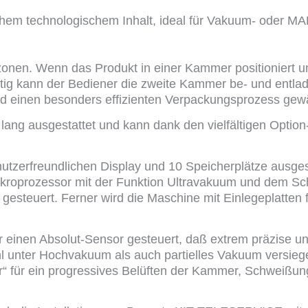
m technologischem Inhalt, ideal für Vakuum- oder M
zonen. Wenn das Produkt in einer Kammer positioniert u
itig kann der Bediener die zweite Kammer be- und entla
d einen besonders effizienten Verpackungsprozess gewä
lang ausgestattet und kann dank den vielfältigen Opt
nutzerfreundlichen Display und 10 Speicherplätze ausges
kroprozessor mit der Funktion Ultravakuum und dem Sc
gesteuert. Ferner wird die Maschine mit Einlegeplatten
einen Absolut-Sensor gesteuert, daß extrem präzise und 
l unter Hochvakuum als auch partielles Vakuum versieg
ir“ für ein progressives Belüften der Kammer, Schweißun