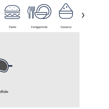
Panini
Fertiggerichte
Gewürze
Nachspeisen
folie