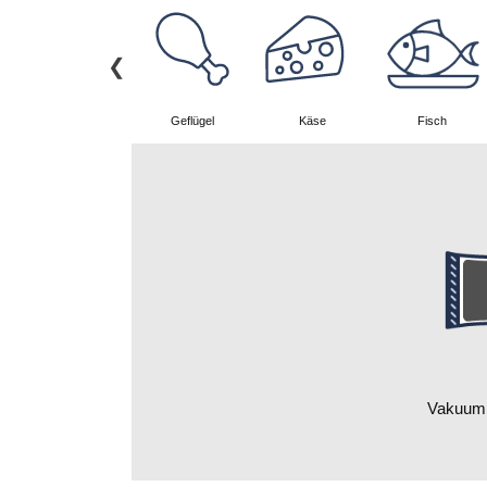
Wurstwaren
Geflügel
Käse
Fisch
Vakuumi