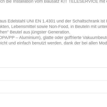
rch die Installation vom Bausatz KIT TELESERVICE mi
aus Edelstahl UNI EN 1.4301 und der Schaltschrank ist 
ukten, Lebensmittel sowie Non-Food, in Beuteln mit unte
chen” Beutel aus jüngster Generation.
OPA/PP – Aluminium), glatte oder goffrierte Vakuumbeut
icht und einfach benutzt werden, dank der bei allen Mod