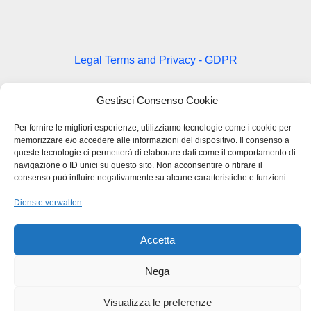
Legal Terms and Privacy - GDPR
Gestisci Consenso Cookie
BMB SRL – VIA DEL LAVORO 48
36034 MOLINA DI MALO (VI)
Per fornire le migliori esperienze, utilizziamo tecnologie come i cookie per
memorizzare e/o accedere alle informazioni del dispositivo. Il consenso a
TEL
+39 0445.510207
queste tecnologie ci permetterà di elaborare dati come il comportamento di
FAX
+39 0445.639274
navigazione o ID unici su questo sito. Non acconsentire o ritirare il
INFO@BMBPACK.COM
consenso può influire negativamente su alcune caratteristiche e funzioni.
COD.FISC. E P.I.V.A –
IT03217300247
Dienste verwalten
Accetta
Copyright © 2026 BMB Packaging
Nega
Visualizza le preferenze