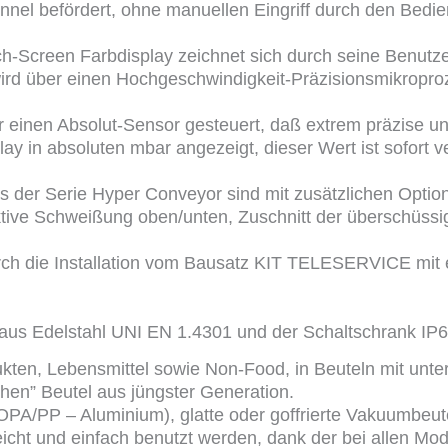
el befördert, ohne manuellen Eingriff durch den Bedie
h-Screen Farbdisplay zeichnet sich durch seine Benutzer
ird über einen Hochgeschwindigkeit-Präzisionsmikroproz
einen Absolut-Sensor gesteuert, daß extrem präzise und 
y in absoluten mbar angezeigt, dieser Wert ist sofort ve
 Serie Hyper Conveyor sind mit zusätzlichen Optionen w
ktive Schweißung oben/unten, Zuschnitt der überschüssi
rch die Installation vom Bausatz KIT TELESERVICE mi
aus Edelstahl UNI EN 1.4301 und der Schaltschrank IP
ukten, Lebensmittel sowie Non-Food, in Beuteln mit unte
chen” Beutel aus jüngster Generation.
OPA/PP – Aluminium), glatte oder goffrierte Vakuumbeut
icht und einfach benutzt werden, dank der bei allen Mod