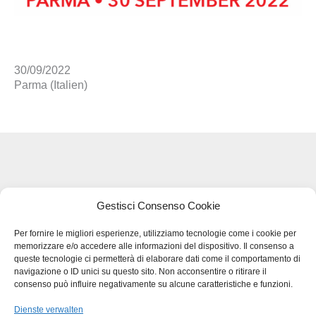
30/09/2022
Parma (Italien)
Legal Terms and Privacy - GDPR
Gestisci Consenso Cookie
Per fornire le migliori esperienze, utilizziamo tecnologie come i cookie per
memorizzare e/o accedere alle informazioni del dispositivo. Il consenso a
BMB SRL – VIA DEL LAVORO 48
queste tecnologie ci permetterà di elaborare dati come il comportamento di
36034 MOLINA DI MALO (VI)
navigazione o ID unici su questo sito. Non acconsentire o ritirare il
TEL
+39 0445.510207
consenso può influire negativamente su alcune caratteristiche e funzioni.
FAX
+39 0445.639274
Dienste verwalten
INFO@BMBPACK.COM