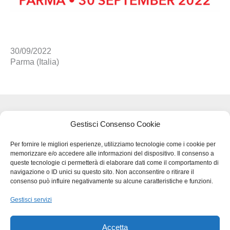
30/09/2022
Parma (Italia)
Termini legali e Privacy - GDPR
Gestisci Consenso Cookie
Per fornire le migliori esperienze, utilizziamo tecnologie come i cookie per
memorizzare e/o accedere alle informazioni del dispositivo. Il consenso a
BMB SRL – VIA DEL LAVORO 48
queste tecnologie ci permetterà di elaborare dati come il comportamento di
36034 MOLINA DI MALO (VI)
navigazione o ID unici su questo sito. Non acconsentire o ritirare il
TEL
+39 0445.510207
consenso può influire negativamente su alcune caratteristiche e funzioni.
FAX
+39 0445.639274
Gestisci servizi
INFO@BMBPACK.COM
COD.FISC. E P.I.V.A –
IT03217300247
Accetta