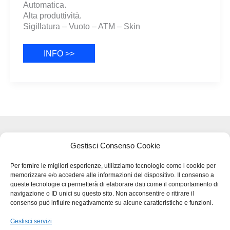
Automatica.
Alta produttività.
Sigillatura – Vuoto – ATM – Skin
TSC
INFO >>
XXL
Termini legali e Privacy - GDPR
Gestisci Consenso Cookie
Per fornire le migliori esperienze, utilizziamo tecnologie come i cookie per
memorizzare e/o accedere alle informazioni del dispositivo. Il consenso a
BMB SRL – VIA DEL LAVORO 48
queste tecnologie ci permetterà di elaborare dati come il comportamento di
36034 MOLINA DI MALO (VI)
navigazione o ID unici su questo sito. Non acconsentire o ritirare il
TEL
+39 0445.510207
consenso può influire negativamente su alcune caratteristiche e funzioni.
FAX
+39 0445.639274
Gestisci servizi
INFO@BMBPACK.COM