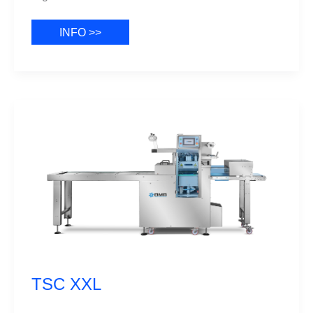
TSC
INFO >>
175
TSC XXL