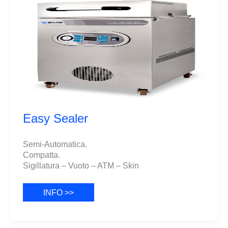
Easy Sealer
Semi-Automatica.
Compatta.
Sigillatura – Vuoto – ATM – Skin
Easy
INFO >>
Sealer