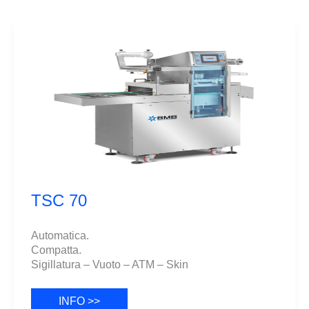
TSC 70
Automatica.
Compatta.
Sigillatura – Vuoto – ATM – Skin
TSC
INFO >>