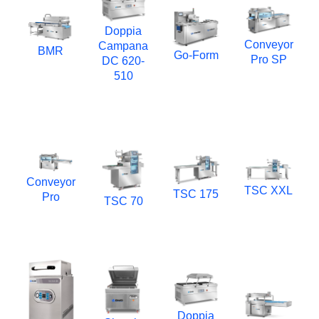
Doppia
Conveyor
Campana
BMR
Go-Form
Pro SP
DC 620-
510
Conveyor
TSC XXL
TSC 175
Pro
TSC 70
Doppia