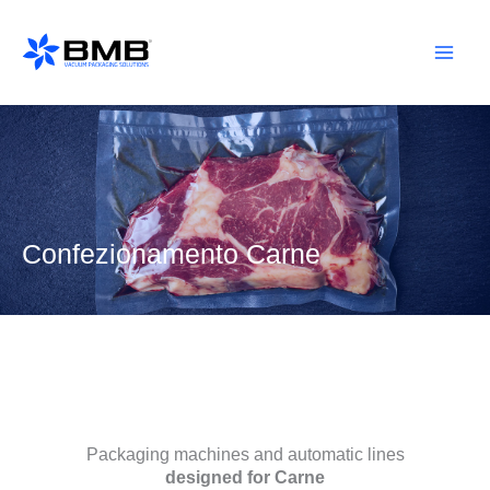
Vai
al
contenuto
Confezionamento Carne
Packaging machines and automatic lines
designed for Carne