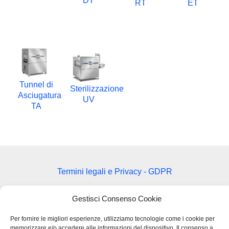
DT
RT
ET
Tunnel di
Sterilizzazione
Asciugatura
UV
TA
Termini legali e Privacy - GDPR
Gestisci Consenso Cookie
BMB SRL – VIA DEL LAVORO 48
Per fornire le migliori esperienze, utilizziamo tecnologie come i cookie per
36034 MOLINA DI MALO (VI)
memorizzare e/o accedere alle informazioni del dispositivo. Il consenso a