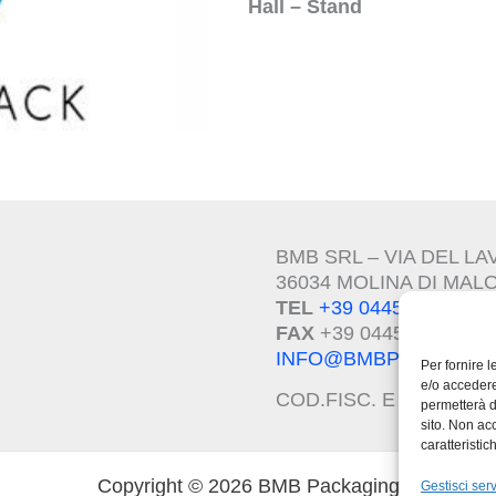
Hall – Stand
BMB SRL – VIA DEL L
36034 MOLINA DI MALO 
TEL
+39 0445.510207
FAX
+39 0445.639274
INFO@BMBPACK.COM
Per fornire 
e/o accedere
COD.FISC. E P.I.V.A –
I
permetterà d
sito. Non ac
caratteristic
Copyright © 2026 BMB Packaging
Gestisci serv