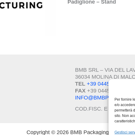
Padiglione – Stand
BMB SRL – VIA DEL L
36034 MOLINA DI MALO 
TEL
+39 0445.510207
FAX
+39 0445.639274
INFO@BMBPACK.COM
Per fornire 
e/o accedere
COD.FISC. E P.I.V.A –
I
permetterà d
sito. Non ac
caratteristic
Copyright © 2026 BMB Packaging
Gestisci serv