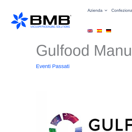
Vai
al
Azienda
Confeziona
contenuto
Gulfood Manuf
Eventi Passati