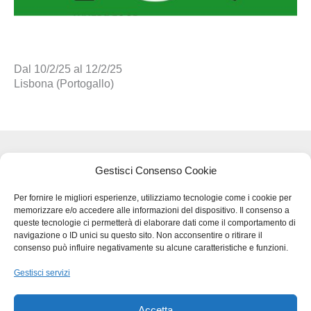
Dal 10/2/25 al 12/2/25
Lisbona (Portogallo)
Termini legali e Privacy - GDPR
Gestisci Consenso Cookie
Per fornire le migliori esperienze, utilizziamo tecnologie come i cookie per
memorizzare e/o accedere alle informazioni del dispositivo. Il consenso a
BMB SRL – VIA DEL LAVORO 48
queste tecnologie ci permetterà di elaborare dati come il comportamento di
36034 MOLINA DI MALO (VI)
navigazione o ID unici su questo sito. Non acconsentire o ritirare il
TEL
+39 0445.510207
consenso può influire negativamente su alcune caratteristiche e funzioni.
FAX
+39 0445.639274
Gestisci servizi
INFO@BMBPACK.COM
COD.FISC. E P.I.V.A –
IT03217300247
Accetta