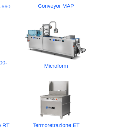
Conveyor MAP
-660
00-
Microform
e RT
Termoretrazione ET