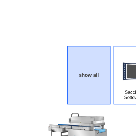
show all
Sacc
Sotto