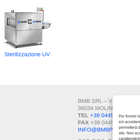
Sterilizzazione UV
BMB SRL – VIA DEL L
36034 MOLINA DI MALO 
TEL
+39 0445.510207
Per fornire 
FAX
+39 0445.639274
e/o accedere
permetterà d
INFO@BMBPACK.COM
sito. Non ac
caratteristic