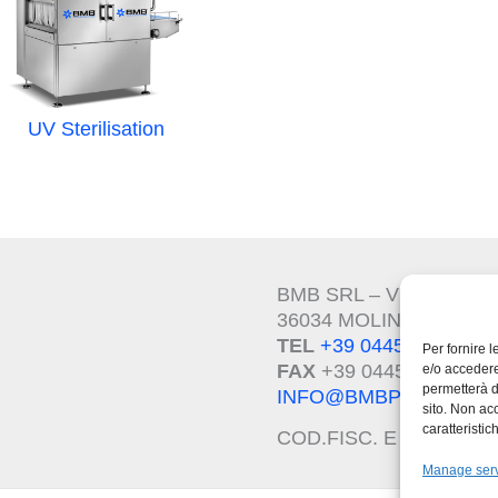
UV Sterilisation
BMB SRL – VIA DEL L
36034 MOLINA DI MALO 
TEL
+39 0445.510207
Per fornire 
FAX
+39 0445.639274
e/o accedere
permetterà d
INFO@BMBPACK.COM
sito. Non ac
caratteristic
COD.FISC. E P.I.V.A –
I
Manage ser