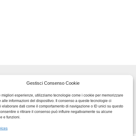
AVORO 48
Gestisci Consenso Cookie
(VI)
le migliori esperienze, utilizziamo tecnologie come i cookie per memorizzare
 alle informazioni del dispositivo. Il consenso a queste tecnologie ci
i elaborare dati come il comportamento di navigazione o ID unici su questo
consentire o ritirare il consenso può influire negativamente su alcune
he e funzioni.
T03217300247
vices