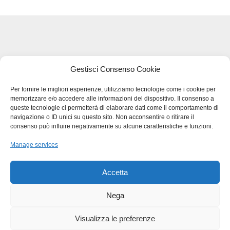
Legal Terms and Privacy - GDPR
Gestisci Consenso Cookie
Per fornire le migliori esperienze, utilizziamo tecnologie come i cookie per
memorizzare e/o accedere alle informazioni del dispositivo. Il consenso a
BMB SRL – VIA DEL LAVORO 48
queste tecnologie ci permetterà di elaborare dati come il comportamento di
36034 MOLINA DI MALO (VI)
navigazione o ID unici su questo sito. Non acconsentire o ritirare il
TEL
+39 0445.510207
consenso può influire negativamente su alcune caratteristiche e funzioni.
FAX
+39 0445.639274
Manage services
INFO@BMBPACK.COM
COD.FISC. E P.I.V.A –
IT03217300247
Accetta
Nega
Copyright © 2026 BMB Packaging
Visualizza le preferenze