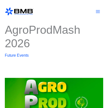
Skip
to
content
AgroProdMash
2026
Future Events