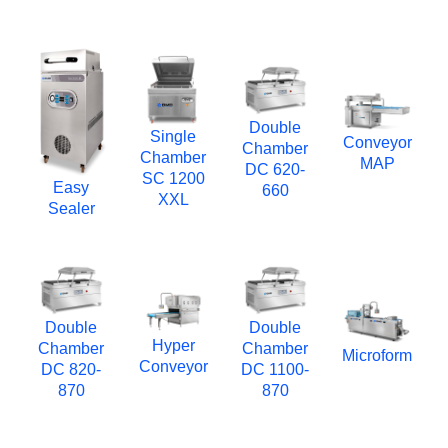
Double
Single
Conveyor
Chamber
Chamber
MAP
DC 620-
SC 1200
Easy
660
XXL
Sealer
Double
Double
Hyper
Chamber
Chamber
Microform
Conveyor
DC 820-
DC 1100-
870
870