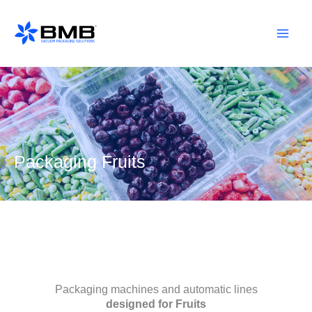
Skip
to
content
Packaging Fruits
Packaging machines and automatic lines
designed for Fruits