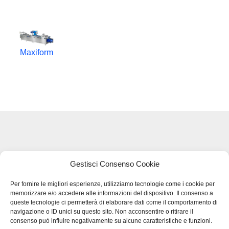
Maxiform
Legal Terms and Privacy - GDPR
Gestisci Consenso Cookie
Per fornire le migliori esperienze, utilizziamo tecnologie come i cookie per
memorizzare e/o accedere alle informazioni del dispositivo. Il consenso a
BMB SRL – VIA DEL LAVORO 48
queste tecnologie ci permetterà di elaborare dati come il comportamento di
36034 MOLINA DI MALO (VI)
navigazione o ID unici su questo sito. Non acconsentire o ritirare il
TEL
+39 0445.510207
consenso può influire negativamente su alcune caratteristiche e funzioni.