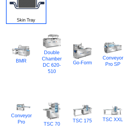
Skin Tray
Double
Conveyor
Chamber
BMR
Go-Form
Pro SP
DC 620-
510
Conveyor
TSC XXL
TSC 175
Pro
TSC 70